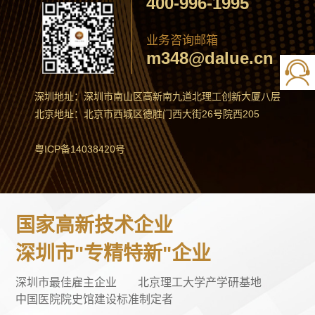
400-996-1995
业务咨询邮箱
m348@dalue.cn
深圳地址：深圳市南山区高新南九道北理工创新大厦八层
北京地址：北京市西城区德胜门西大街26号院西205
粤ICP备14038420号
国家高新技术企业
深圳市"专精特新"企业
深圳市最佳雇主企业
北京理工大学产学研基地
中国医院院史馆建设标准制定者