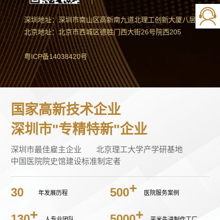
深圳地址：深圳市南山区高新南九道北理工创新大厦八层
北京地址：北京市西城区德胜门西大街26号院西205
粤ICP备14038420号
国家高新技术企业
深圳市"专精特新"企业
深圳市最佳雇主企业
北京理工大学产学研基地
中国医院院史馆建设标准制定者
30
500
年发展历程
医院服务案例
130
5000
人专业团队
平米先进制作工厂